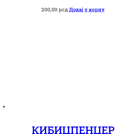
200,00
рсд
Додај у корпу
КИБИЦПЕНЏЕР