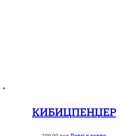
КИБИЦПЕНЏЕР
200,00
рсд
Додај у корпу