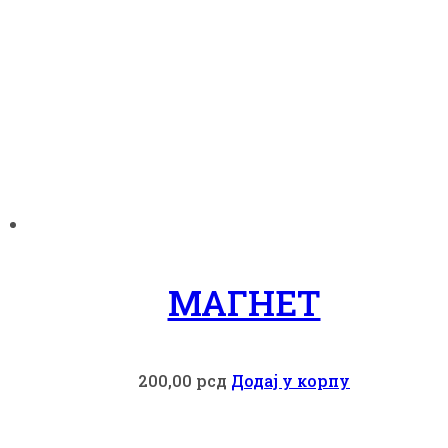
МАГНЕТ
200,00
рсд
Додај у корпу