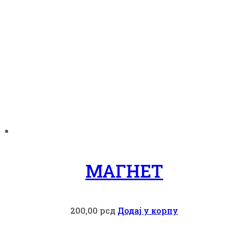
МАГНЕТ
200,00
рсд
Додај у корпу