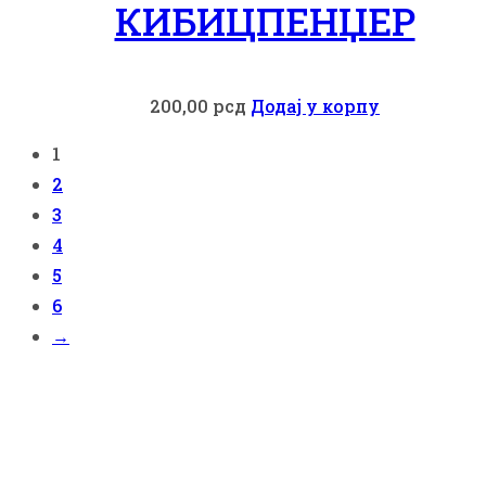
КИБИЦПЕНЏЕР
200,00
рсд
Додај у корпу
1
2
3
4
5
6
→