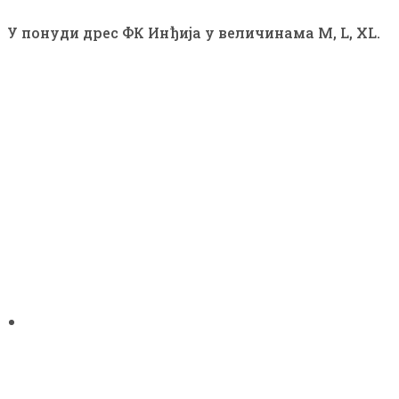
У понуди дрес ФК Инђија у величинама M,
L, XL
.