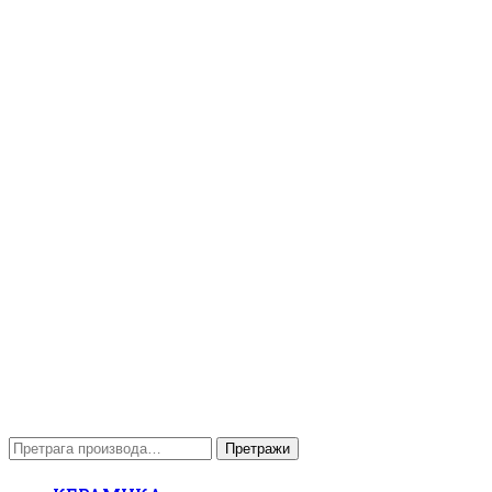
Претрага
Претражи
за: