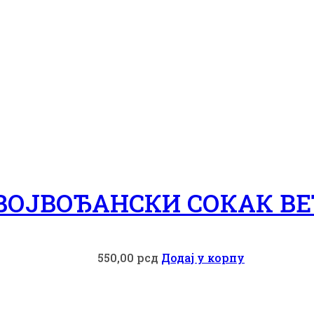
ВОЈВОЂАНСКИ СОКАК В
550,00
рсд
Додај у корпу