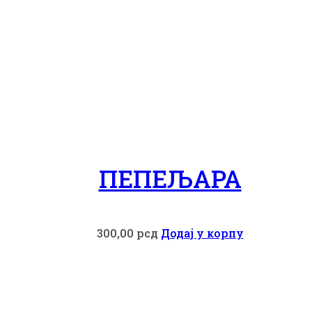
ПЕПЕЉАРА
300,00
рсд
Додај у корпу