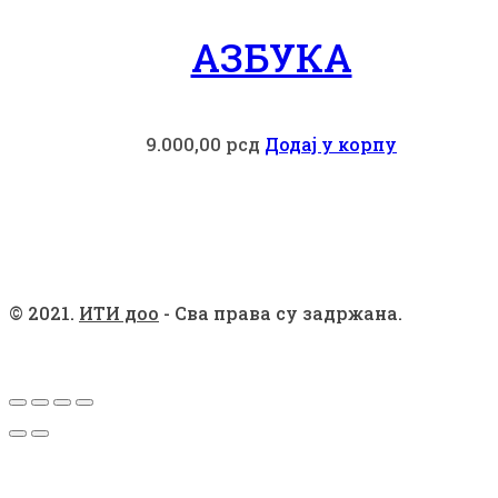
АЗБУКА
9.000,00
рсд
Додај у корпу
© 2021.
ИТИ доо
- Сва права су задржана.