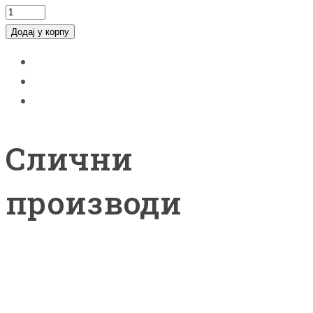
ПЕШКИР
ЗЛАТОВЕЗ
Додај у корпу
quantity
Слични
производи