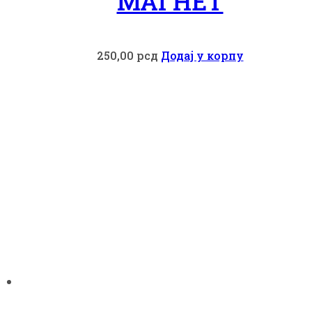
МАГНЕТ
250,00
рсд
Додај у корпу