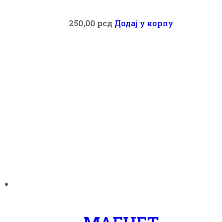
250,00
рсд
Додај у корпу