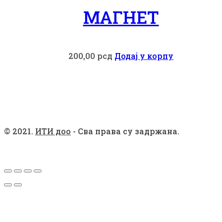
МАГНЕТ
200,00
рсд
Додај у корпу
© 2021.
ИТИ доо
- Сва права су задржана.