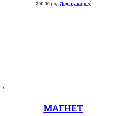
200,00
рсд
Додај у корпу
МАГНЕТ