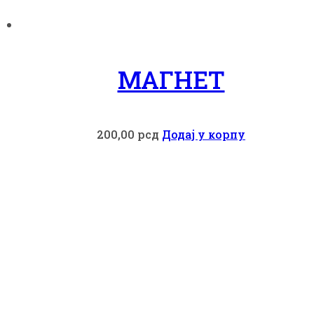
МАГНЕТ
200,00
рсд
Додај у корпу