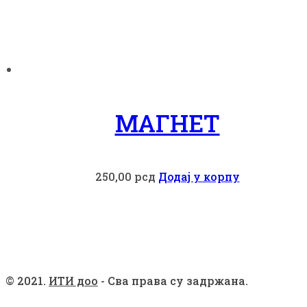
МАГНЕТ
250,00
рсд
Додај у корпу
© 2021.
ИТИ доо
- Сва права су задржана.