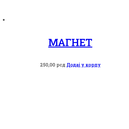
МАГНЕТ
250,00
рсд
Додај у корпу