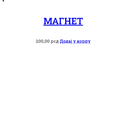
МАГНЕТ
200,00
рсд
Додај у корпу